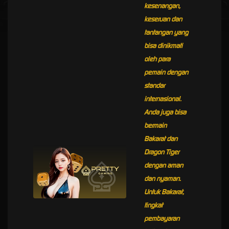
kesenangan,
keseruan dan
tantangan yang
bisa dinikmati
oleh para
pemain dengan
standar
internasional.
Anda juga bisa
bermain
Bakarat dan
Dragon Tiger
dengan aman
dan nyaman.
Untuk Bakarat,
tingkat
pembayaran