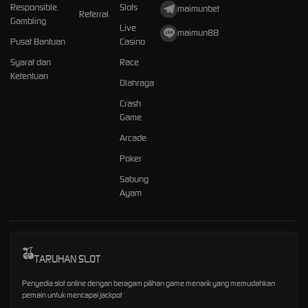
Responsible
Slots
maimunbet
Referral
Gambling
Live
maimun88
Pusat Bantuan
Casino
Syarat dan
Race
Ketentuan
Olahraga
Crash
Game
Arcade
Poker
Sabung
Ayam
TARUHAN SLOT
Penyedia slot online dengan beragam pilihan game menarik yang memudahkan
pemain untuk mencapai jackpot