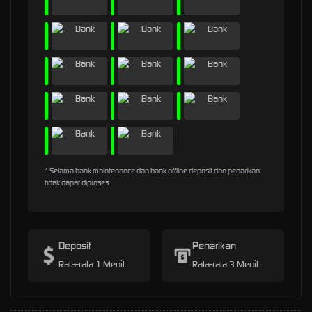
* Selama bank maintenance dan bank offline deposit dan penarikan
tidak dapat diproses
Deposit
Penarikan
Rata-rata 1 Menit
Rata-rata 3 Menit