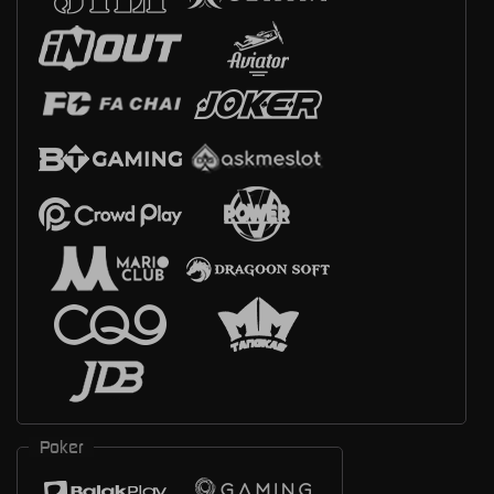
Poker