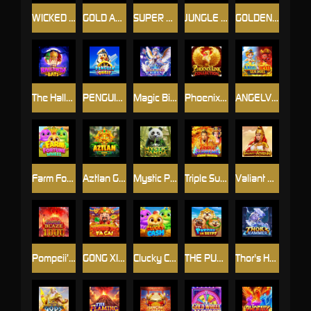
WICKED FORTUNE
GOLD AROWANA
SUPER HEROINE
JUNGLE ROAR
GOLDEN TRAIN 2
The Hallowin Bats
PENGUIN QUEST
Magic Bingo Queen
Phoenix Link - Collection
ANGELVSDEVIL SEA DUEL
Farm Fortune Wheel
Aztlan Gems
Mystic Panda
Triple Supreme Xtreme Treasure
Valiant of Athena
Pompeii’s Blaze 1000
GONG XI FA CAI
Clucky Cash
THE PUPPIES IN EGYPT
Thor's Hammer