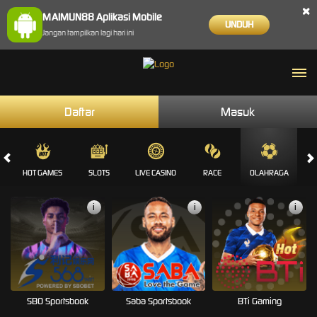
×
MAIMUN88 Aplikasi Mobile
UNDUH
Jangan tampilkan lagi hari ini
Daftar
Masuk
HOT GAMES
SLOTS
LIVE CASINO
RACE
OLAHRAGA
CRA
i
i
i
SBO Sportsbook
Saba Sportsbook
BTi Gaming