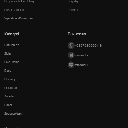
Responsible Gambling
Loyalty
Pusat Bantuan
Referral
Syarat dan Ketentuan
Kategori
Dukungan
Hot Games
+6287890866419
Slots
maimunbet
Live Casino
maimun88
Race
Olahraga
Crash Game
Arcade
Poker
Sabung Ayam